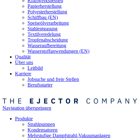
Kraftwerksbetrieb
Papierherstellung
Polyesterherstellung
Schiffbau (EN)
Speiseölverarbeitung
Stahlentgasung
Textilveredelung
Tropfenabscheidung
Wasseraufbereitung
Wasserstoffanwendungen (EN)
Qualität
Über uns
Leitbild
Karriere
Jobsuche und freie Stellen
Berufsstarter
Navigation überspringen
Produkte
Strahlpumpen
Kondensatoren
Mehrstufige Dampfstrahl-Vakuumanlagen