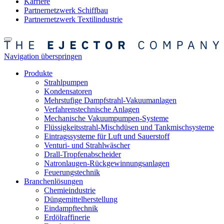
Karriere
Partnernetzwerk Schiffbau
Partnernetzwerk Textilindustrie
Navigation überspringen
Produkte
Strahlpumpen
Kondensatoren
Mehrstufige Dampfstrahl-Vakuumanlagen
Verfahrenstechnische Anlagen
Mechanische Vakuumpumpen-Systeme
Flüssigkeitsstrahl-Mischdüsen und Tankmischsysteme
Eintragssysteme für Luft und Sauerstoff
Venturi- und Strahlwäscher
Drall-Tropfenabscheider
Natronlaugen-Rückgewinnungsanlagen
Feuerungstechnik
Branchenlösungen
Chemieindustrie
Düngemittelherstellung
Eindampftechnik
Erdölraffinerie