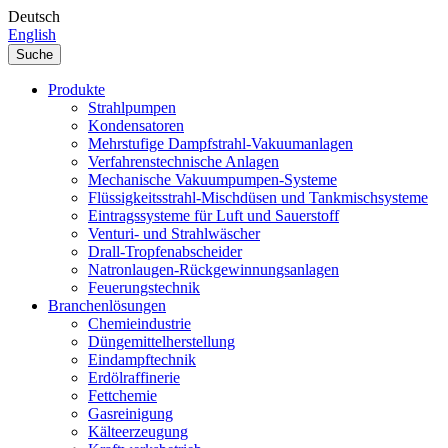
Deutsch
English
Suche
Produkte
Strahlpumpen
Kondensatoren
Mehrstufige Dampfstrahl-Vakuumanlagen
Verfahrenstechnische Anlagen
Mechanische Vakuumpumpen-Systeme
Flüssigkeitsstrahl-Mischdüsen und Tankmischsysteme
Eintragssysteme für Luft und Sauerstoff
Venturi- und Strahlwäscher
Drall-Tropfenabscheider
Natronlaugen-Rückgewinnungsanlagen
Feuerungstechnik
Branchenlösungen
Chemieindustrie
Düngemittelherstellung
Eindampftechnik
Erdölraffinerie
Fettchemie
Gasreinigung
Kälteerzeugung