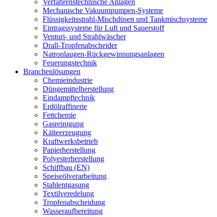
Verfahrenstechnische Anlagen
Mechanische Vakuumpumpen-Systeme
Flüssigkeitsstrahl-Mischdüsen und Tankmischsysteme
Eintragssysteme für Luft und Sauerstoff
Venturi- und Strahlwäscher
Drall-Tropfenabscheider
Natronlaugen-Rückgewinnungsanlagen
Feuerungstechnik
Branchenlösungen
Chemieindustrie
Düngemittelherstellung
Eindampftechnik
Erdölraffinerie
Fettchemie
Gasreinigung
Kälteerzeugung
Kraftwerksbetrieb
Papierherstellung
Polyesterherstellung
Schiffbau (EN)
Speiseölverarbeitung
Stahlentgasung
Textilveredelung
Tropfenabscheidung
Wasseraufbereitung