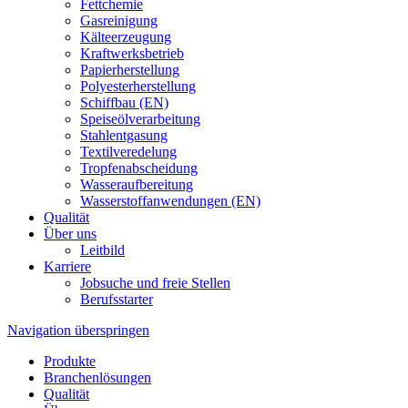
Fettchemie
Gasreinigung
Kälteerzeugung
Kraftwerksbetrieb
Papierherstellung
Polyesterherstellung
Schiffbau (EN)
Speiseölverarbeitung
Stahlentgasung
Textilveredelung
Tropfenabscheidung
Wasseraufbereitung
Wasserstoffanwendungen (EN)
Qualität
Über uns
Leitbild
Karriere
Jobsuche und freie Stellen
Berufsstarter
Navigation überspringen
Produkte
Branchenlösungen
Qualität