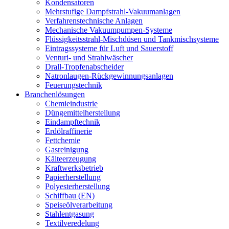
Kondensatoren
Mehrstufige Dampfstrahl-Vakuumanlagen
Verfahrenstechnische Anlagen
Mechanische Vakuumpumpen-Systeme
Flüssigkeitsstrahl-Mischdüsen und Tankmischsysteme
Eintragssysteme für Luft und Sauerstoff
Venturi- und Strahlwäscher
Drall-Tropfenabscheider
Natronlaugen-Rückgewinnungsanlagen
Feuerungstechnik
Branchenlösungen
Chemieindustrie
Düngemittelherstellung
Eindampftechnik
Erdölraffinerie
Fettchemie
Gasreinigung
Kälteerzeugung
Kraftwerksbetrieb
Papierherstellung
Polyesterherstellung
Schiffbau (EN)
Speiseölverarbeitung
Stahlentgasung
Textilveredelung