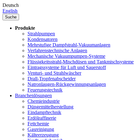
Deutsch
English
Suche
Produkte
Strahlpumpen
Kondensatoren
Mehrstufige Dampfstrahl-Vakuumanlagen
Verfahrenstechnische Anlagen
Mechanische Vakuumpumpen-Systeme
Flüssigkeitsstrahl-Mischdüsen und Tankmischsysteme
Eintragssysteme für Luft und Sauerstoff
Venturi- und Strahlwäscher
Drall-Tropfenabscheider
Natronlaugen-Rückgewinnungsanlagen
Feuerungstechnik
Branchenlösungen
Chemieindustrie
Düngemittelherstellung
Eindampftechnik
Erdölraffinerie
Fettchemie
Gasreinigung
Kälteerzeugung