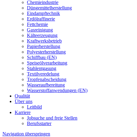
Chemieindustrie
Düngemittelherstellung
Eindampftechnik
Erdölraffinerie
Fettchemie
Gasreinigung
Kälteerzeugung
Kraftwerksbetrieb
Papierherstellung
Polyesterherstellung
Schiffbau (EN)
Speiseölverarbeitung
Stahlentgasung
Textilveredelung
Tropfenabscheidung
Wasseraufbereitung
Wasserstoffanwendungen (EN)
Qualität
Über uns
Leitbild
Karriere
Jobsuche und freie Stellen
Berufsstarter
Navigation überspringen