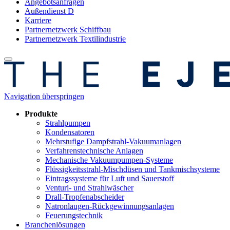
Angebotsanfragen
Außendienst D
Karriere
Partnernetzwerk Schiffbau
Partnernetzwerk Textilindustrie
Navigation überspringen
Produkte
Strahlpumpen
Kondensatoren
Mehrstufige Dampfstrahl-Vakuumanlagen
Verfahrenstechnische Anlagen
Mechanische Vakuumpumpen-Systeme
Flüssigkeitsstrahl-Mischdüsen und Tankmischsysteme
Eintragssysteme für Luft und Sauerstoff
Venturi- und Strahlwäscher
Drall-Tropfenabscheider
Natronlaugen-Rückgewinnungsanlagen
Feuerungstechnik
Branchenlösungen