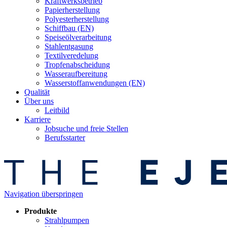
Kraftwerksbetrieb
Papierherstellung
Polyesterherstellung
Schiffbau (EN)
Speiseölverarbeitung
Stahlentgasung
Textilveredelung
Tropfenabscheidung
Wasseraufbereitung
Wasserstoffanwendungen (EN)
Qualität
Über uns
Leitbild
Karriere
Jobsuche und freie Stellen
Berufsstarter
Navigation überspringen
Produkte
Strahlpumpen