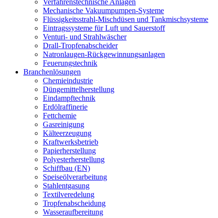
Verfahrenstechnische Anlagen
Mechanische Vakuumpumpen-Systeme
Flüssigkeitsstrahl-Mischdüsen und Tankmischsysteme
Eintragssysteme für Luft und Sauerstoff
Venturi- und Strahlwäscher
Drall-Tropfenabscheider
Natronlaugen-Rückgewinnungsanlagen
Feuerungstechnik
Branchenlösungen
Chemieindustrie
Düngemittelherstellung
Eindampftechnik
Erdölraffinerie
Fettchemie
Gasreinigung
Kälteerzeugung
Kraftwerksbetrieb
Papierherstellung
Polyesterherstellung
Schiffbau (EN)
Speiseölverarbeitung
Stahlentgasung
Textilveredelung
Tropfenabscheidung
Wasseraufbereitung