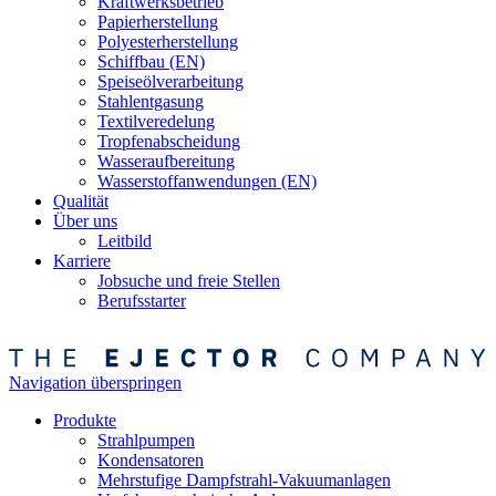
Kraftwerksbetrieb
Papierherstellung
Polyesterherstellung
Schiffbau (EN)
Speiseölverarbeitung
Stahlentgasung
Textilveredelung
Tropfenabscheidung
Wasseraufbereitung
Wasserstoffanwendungen (EN)
Qualität
Über uns
Leitbild
Karriere
Jobsuche und freie Stellen
Berufsstarter
Navigation überspringen
Produkte
Strahlpumpen
Kondensatoren
Mehrstufige Dampfstrahl-Vakuumanlagen