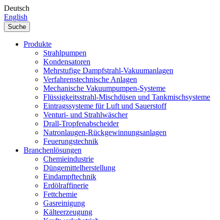
Deutsch
English
Suche
Produkte
Strahlpumpen
Kondensatoren
Mehrstufige Dampfstrahl-Vakuumanlagen
Verfahrenstechnische Anlagen
Mechanische Vakuumpumpen-Systeme
Flüssigkeitsstrahl-Mischdüsen und Tankmischsysteme
Eintragssysteme für Luft und Sauerstoff
Venturi- und Strahlwäscher
Drall-Tropfenabscheider
Natronlaugen-Rückgewinnungsanlagen
Feuerungstechnik
Branchenlösungen
Chemieindustrie
Düngemittelherstellung
Eindampftechnik
Erdölraffinerie
Fettchemie
Gasreinigung
Kälteerzeugung