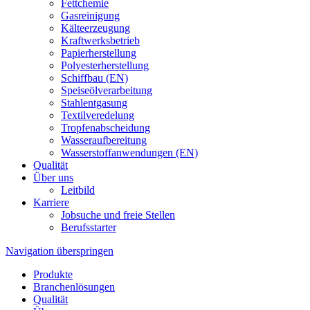
Fettchemie
Gasreinigung
Kälteerzeugung
Kraftwerksbetrieb
Papierherstellung
Polyesterherstellung
Schiffbau (EN)
Speiseölverarbeitung
Stahlentgasung
Textilveredelung
Tropfenabscheidung
Wasseraufbereitung
Wasserstoffanwendungen (EN)
Qualität
Über uns
Leitbild
Karriere
Jobsuche und freie Stellen
Berufsstarter
Navigation überspringen
Produkte
Branchenlösungen
Qualität