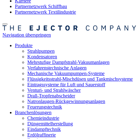
Karriere
Partnernetzwerk Schiffbau
Partnernetzwerk Textilindustrie
Navigation überspringen
Produkte
Strahlpumpen
Kondensatoren
Mehrstufige Dampfstrahl-Vakuumanlagen
Verfahrenstechnische Anlagen
Mechanische Vakuumpumpen-Systeme
Flüssigkeitsstrahl-Mischdüsen und Tankmischsysteme
Eintragssysteme für Luft und Sauerstoff
Venturi- und Strahlwäscher
Drall-Tropfenabscheider
Natronlaugen-Rückgewinnungsanlagen
Feuerungstechnik
Branchenlösungen
Chemieindustrie
Düngemittelherstellung
Eindampftechnik
Erdölraffinerie