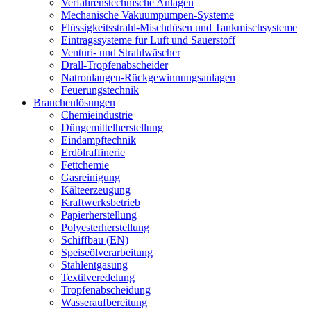
Verfahrenstechnische Anlagen
Mechanische Vakuumpumpen-Systeme
Flüssigkeitsstrahl-Mischdüsen und Tankmischsysteme
Eintragssysteme für Luft und Sauerstoff
Venturi- und Strahlwäscher
Drall-Tropfenabscheider
Natronlaugen-Rückgewinnungsanlagen
Feuerungstechnik
Branchenlösungen
Chemieindustrie
Düngemittelherstellung
Eindampftechnik
Erdölraffinerie
Fettchemie
Gasreinigung
Kälteerzeugung
Kraftwerksbetrieb
Papierherstellung
Polyesterherstellung
Schiffbau (EN)
Speiseölverarbeitung
Stahlentgasung
Textilveredelung
Tropfenabscheidung
Wasseraufbereitung