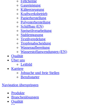
Fettchemie
Gasreinigung
Kälteerzeugung
Kraftwerksbetrieb
Papierherstellung
Polyesterherstellung
Schiffbau (EN)
Speiseölverarbeitung
Stahlentgasung
Textilveredelung
Tropfenabscheidung
Wasseraufbereitung
Wasserstoffanwendungen (EN)
Qualität
Über uns
Leitbild
Karriere
Jobsuche und freie Stellen
Berufsstarter
Navigation überspringen
Produkte
Branchenlösungen
Qualität