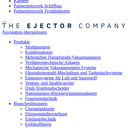
Karriere
Partnernetzwerk Schiffbau
Partnernetzwerk Textilindustrie
Navigation überspringen
Produkte
Strahlpumpen
Kondensatoren
Mehrstufige Dampfstrahl-Vakuumanlagen
Verfahrenstechnische Anlagen
Mechanische Vakuumpumpen-Systeme
Flüssigkeitsstrahl-Mischdüsen und Tankmischsysteme
Eintragssysteme für Luft und Sauerstoff
Venturi- und Strahlwäscher
Drall-Tropfenabscheider
Natronlaugen-Rückgewinnungsanlagen
Feuerungstechnik
Branchenlösungen
Chemieindustrie
Düngemittelherstellung
Eindampftechnik
Erdölraffinerie