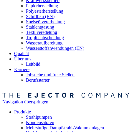
Kraftwerksbetrieb
Papierherstellung
Polyesterherstellung
Schiffbau (EN)
Speiseölverarbeitung
Stahlentgasung
Textilveredelung
Tropfenabscheidung
Wasseraufbereitung
Wasserstoffanwendungen (EN)
Qualität
Über uns
Leitbild
Karriere
Jobsuche und freie Stellen
Berufsstarter
Navigation überspringen
Produkte
Strahlpumpen
Kondensatoren
Mehrstufige Dampfstrahl-Vakuumanlagen