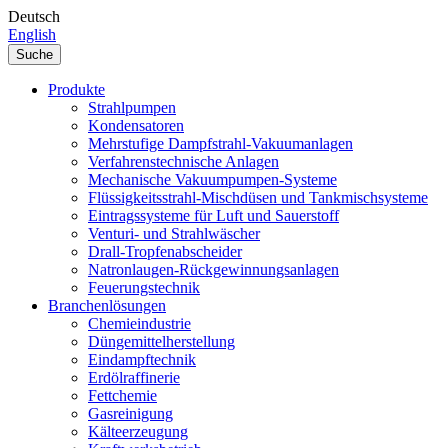
Deutsch
English
Suche
Produkte
Strahlpumpen
Kondensatoren
Mehrstufige Dampfstrahl-Vakuumanlagen
Verfahrenstechnische Anlagen
Mechanische Vakuumpumpen-Systeme
Flüssigkeitsstrahl-Mischdüsen und Tankmischsysteme
Eintragssysteme für Luft und Sauerstoff
Venturi- und Strahlwäscher
Drall-Tropfenabscheider
Natronlaugen-Rückgewinnungsanlagen
Feuerungstechnik
Branchenlösungen
Chemieindustrie
Düngemittelherstellung
Eindampftechnik
Erdölraffinerie
Fettchemie
Gasreinigung
Kälteerzeugung