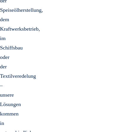
der
Gasrei
u
Speiseölherstellung,
Mecha
Sa
S
dem
Vakuu
Kraftwerksbetrieb,
im
Schiffsbau
oder
der
Textilveredelung
–
unsere
Lösungen
kommen
in