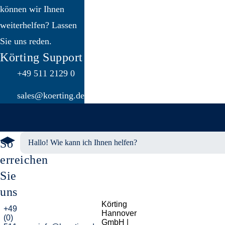
können wir Ihnen
weiterhelfen? Lassen
Sie uns reden.
Körting Support
+49 511 2129 0
sales@koerting.de
So
Hallo! Wie kann ich Ihnen helfen?
erreichen
Sie
uns
Körting
+49
Hannover
(0)
GmbH |