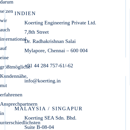
darum
setzen
INDIEN
wir
Koerting Engineering Private Ltd.
auch
7,8th Street
international
Dr. Radhakrishnan Salai
auf
Mylapore, Chennai – 600 004
eine
+91 44 284 757-61/-62
größtmögliche
Kundennähe,
info@koerting.in
mit
erfahrenen
Ansprechpartnern
MALAYSIA / SINGAPUR
in
Koerting SEA Sdn. Bhd.
unterschiedlichsten
Suite B-08-04