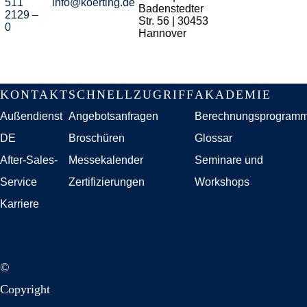
511
info@koerting.de
Badenstedter
2129 –
Str. 56 | 30453
0
Hannover
Navigation
KONTAKT
SCHNELLZUGRIFF
AKADEMIE
überspringen
Außendienst
Angebotsanfragen
Berechnungsprogram
DE
Broschüren
Glossar
After-Sales-
Messekalender
Seminare und
Service
Zertifizierungen
Workshops
Karriere
©
Copyright