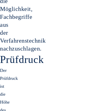
die
Gasrei
u
Möglichkeit,
Mecha
Sa
S
Fachbegriffe
Vakuu
aus
der
Verfahrenstechnik
nachzuschlagen.
Prüfdruck
Der
Prüfdruck
ist
die
Höhe
des