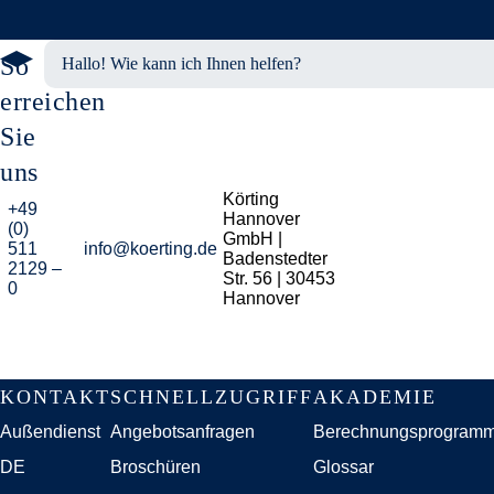
So
Hallo! Wie kann ich Ihnen helfen?
erreichen
Sie
uns
Körting
+49
Hannover
(0)
GmbH |
511
info@koerting.de
Badenstedter
2129 –
Str. 56 | 30453
0
Hannover
Navigation
KONTAKT
SCHNELLZUGRIFF
AKADEMIE
überspringen
Außendienst
Angebotsanfragen
Berechnungsprogram
DE
Broschüren
Glossar