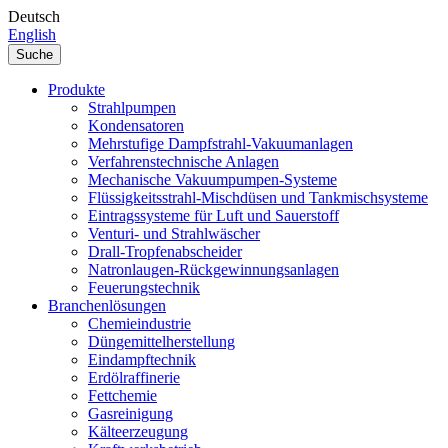
Deutsch
English
Suche
Produkte
Strahlpumpen
Kondensatoren
Mehrstufige Dampfstrahl-Vakuumanlagen
Verfahrenstechnische Anlagen
Mechanische Vakuumpumpen-Systeme
Flüssigkeitsstrahl-Mischdüsen und Tankmischsysteme
Eintragssysteme für Luft und Sauerstoff
Venturi- und Strahlwäscher
Drall-Tropfenabscheider
Natronlaugen-Rückgewinnungsanlagen
Feuerungstechnik
Branchenlösungen
Chemieindustrie
Düngemittelherstellung
Eindampftechnik
Erdölraffinerie
Fettchemie
Gasreinigung
Kälteerzeugung