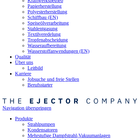
Kraftwerksbetrieb
Papierherstellung
Polyesterherstellung
Schiffbau (EN)
Speiseölverarbeitung
Stahlentgasung
Textilveredelung
Tropfenabscheidung
Wasseraufbereitung
Wasserstoffanwendungen (EN)
Qualität
Über uns
Leitbild
Karriere
Jobsuche und freie Stellen
Berufsstarter
Navigation überspringen
Produkte
Strahlpumpen
Kondensatoren
Mehrstufige Dampfstrahl-Vakuumanlagen