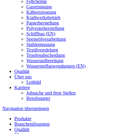
Fettchemie
Gasreinigung
Kälteerzeugung
Kraftwerksbetrieb
Papierherstellung
Polyesterherstellung
Schiffbau (EN)
Speiseölverarbeitung
Stahlentgasung
Textilveredelung
Tropfenabscheidung
Wasseraufbereitung
Wasserstoffanwendungen (EN)
Qualität
Über uns
Leitbild
Karriere
Jobsuche und freie Stellen
Berufsstarter
Navigation überspringen
Produkte
Branchenlösungen
Qualität