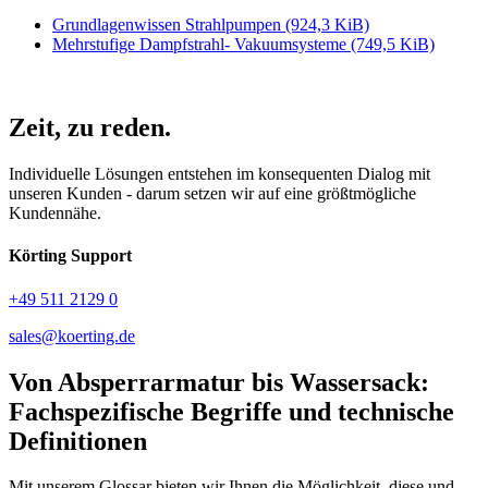
Grundlagenwissen Strahlpumpen
(924,3 KiB)
Mehrstufige Dampfstrahl- Vakuumsysteme
(749,5 KiB)
Zeit,
zu reden.
Individuelle Lösungen entstehen im konsequenten Dialog mit
unseren Kunden - darum setzen wir auf eine größtmögliche
Kundennähe.
Körting Support
+49 511 2129 0
sales@koerting.de
Von Absperrarmatur bis Wassersack:
Fachspezifische Begriffe und technische
Definitionen
Mit unserem Glossar bieten wir Ihnen die Möglichkeit, diese und