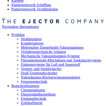
Karriere
Partnernetzwerk Schiffbau
Partnernetzwerk Textilindustrie
Navigation überspringen
Produkte
Strahlpumpen
Kondensatoren
Mehrstufige Dampfstrahl-Vakuumanlagen
Verfahrenstechnische Anlagen
Mechanische Vakuumpumpen-Systeme
Flüssigkeitsstrahl-Mischdüsen und Tankmischsysteme
Eintragssysteme für Luft und Sauerstoff
Venturi- und Strahlwäscher
Drall-Tropfenabscheider
Natronlaugen-Rückgewinnungsanlagen
Feuerungstechnik
Branchenlösungen
Chemieindustrie
Düngemittelherstellung
Eindampftechnik
Erdölraffinerie