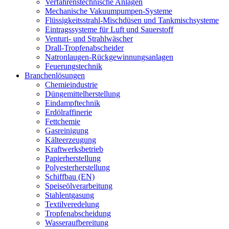
Verfahrenstechnische Anlagen
Mechanische Vakuumpumpen-Systeme
Flüssigkeitsstrahl-Mischdüsen und Tankmischsysteme
Eintragssysteme für Luft und Sauerstoff
Venturi- und Strahlwäscher
Drall-Tropfenabscheider
Natronlaugen-Rückgewinnungsanlagen
Feuerungstechnik
Branchenlösungen
Chemieindustrie
Düngemittelherstellung
Eindampftechnik
Erdölraffinerie
Fettchemie
Gasreinigung
Kälteerzeugung
Kraftwerksbetrieb
Papierherstellung
Polyesterherstellung
Schiffbau (EN)
Speiseölverarbeitung
Stahlentgasung
Textilveredelung
Tropfenabscheidung
Wasseraufbereitung