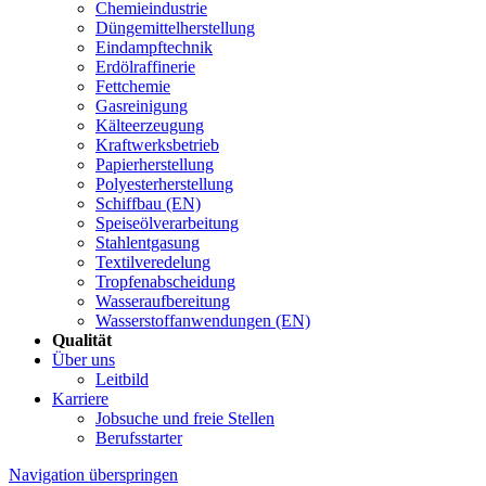
Chemieindustrie
Düngemittelherstellung
Eindampftechnik
Erdölraffinerie
Fettchemie
Gasreinigung
Kälteerzeugung
Kraftwerksbetrieb
Papierherstellung
Polyesterherstellung
Schiffbau (EN)
Speiseölverarbeitung
Stahlentgasung
Textilveredelung
Tropfenabscheidung
Wasseraufbereitung
Wasserstoffanwendungen (EN)
Qualität
Über uns
Leitbild
Karriere
Jobsuche und freie Stellen
Berufsstarter
Navigation überspringen