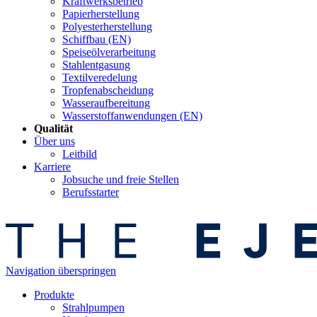
Kraftwerksbetrieb
Papierherstellung
Polyesterherstellung
Schiffbau (EN)
Speiseölverarbeitung
Stahlentgasung
Textilveredelung
Tropfenabscheidung
Wasseraufbereitung
Wasserstoffanwendungen (EN)
Qualität
Über uns
Leitbild
Karriere
Jobsuche und freie Stellen
Berufsstarter
Navigation überspringen
Produkte
Strahlpumpen