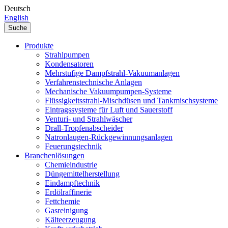
Deutsch
English
Suche
Produkte
Strahlpumpen
Kondensatoren
Mehrstufige Dampfstrahl-Vakuumanlagen
Verfahrenstechnische Anlagen
Mechanische Vakuumpumpen-Systeme
Flüssigkeitsstrahl-Mischdüsen und Tankmischsysteme
Eintragssysteme für Luft und Sauerstoff
Venturi- und Strahlwäscher
Drall-Tropfenabscheider
Natronlaugen-Rückgewinnungsanlagen
Feuerungstechnik
Branchenlösungen
Chemieindustrie
Düngemittelherstellung
Eindampftechnik
Erdölraffinerie
Fettchemie
Gasreinigung
Kälteerzeugung