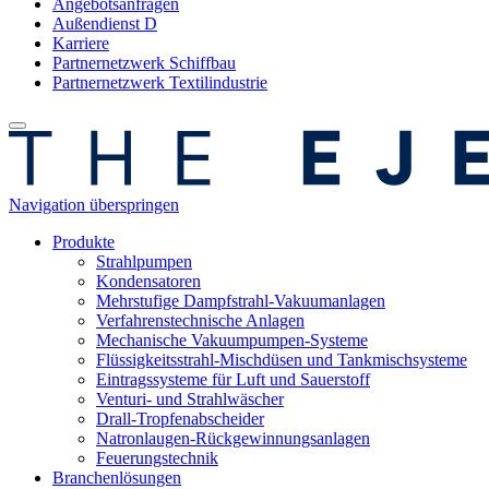
Angebotsanfragen
Außendienst D
Karriere
Partnernetzwerk Schiffbau
Partnernetzwerk Textilindustrie
Navigation überspringen
Produkte
Strahlpumpen
Kondensatoren
Mehrstufige Dampfstrahl-Vakuumanlagen
Verfahrenstechnische Anlagen
Mechanische Vakuumpumpen-Systeme
Flüssigkeitsstrahl-Mischdüsen und Tankmischsysteme
Eintragssysteme für Luft und Sauerstoff
Venturi- und Strahlwäscher
Drall-Tropfenabscheider
Natronlaugen-Rückgewinnungsanlagen
Feuerungstechnik
Branchenlösungen