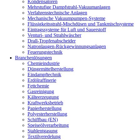
Kondensatoren
Mehrstufige Dampfstrahl-Vakuumanlagen
Verfahrenstechnische Anlagen
Mechanische Vakuumpumpen-Systeme
Flüssigkeitsstrahl-Mischdüsen und Tankmischsysteme
Eintragssysteme für Luft und Sauerstoff
Venturi- und Strahlwäscher
Drall-Tropfenabscheider
Natronlaugen-Rückgewinnungsanlagen
Feuerungstechnik
Branchenlösungen
Chemieindustrie
Düngemittelherstellung
Eindampftechnik
Erdölraffinerie
Fettchemie
Gasreinigung
Kälteerzeugung
Kraftwerksbetrieb
Papierherstellung
Polyesterherstellung
Schiffbau (EN)
Speiseölverarbeitung
Stahlentgasung
Textilveredelung